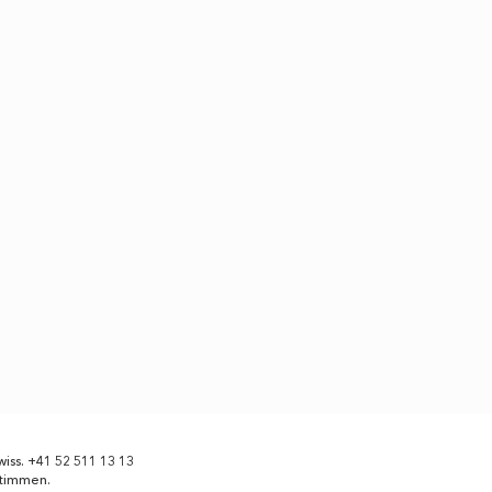
wiss
.
+41 52 511 13 13
stimmen.