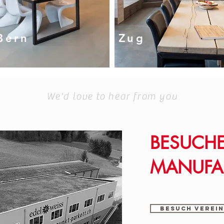
Bern
Zug
We'd love to hear from you
BESUCHE
MANUFA
Besuch verei