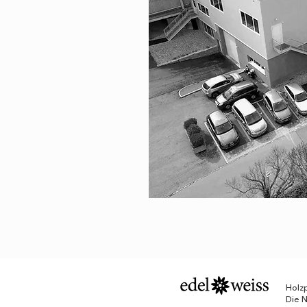
Holzp
Die 